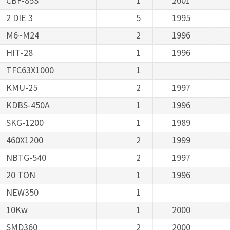
CBF-85S
1
2001
2 DIE 3
5
1995
M6~M24
2
1996
HIT-28
1
1996
TFC63X1000
1
KMU-25
2
1997
KDBS-450A
1
1996
SKG-1200
1
1989
460X1200
2
1999
NBTG-540
2
1997
20 TON
1
1996
NEW350
1
10Kw
1
2000
SMD360
2
2000