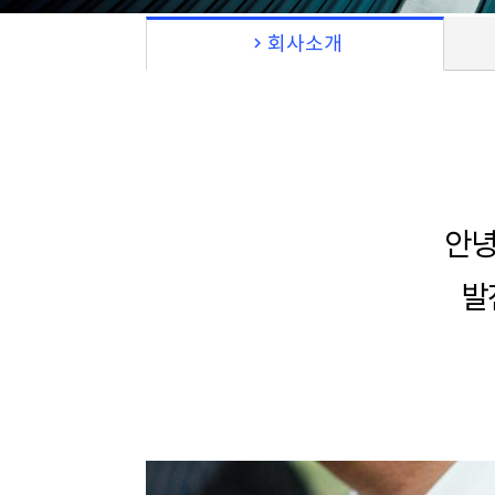
chevron_right
회사소개
안녕
발