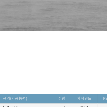
규격(가공능력)
수량
제작년도
R